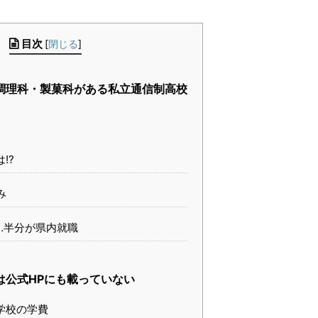
目次
[
閉じる
]
調理科・製菓科がある私立通信制高校
!?
み
…半分が県内就職
は公式HPにも載っていない
学校の学費