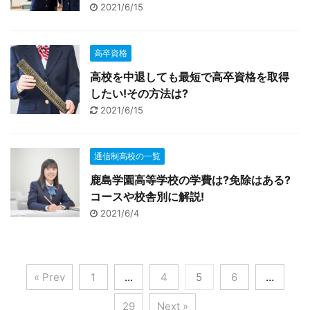
2021/6/15
高卒資格
高校を中退しても最短で高卒資格を取得
したい!その方法は?
2021/6/15
通信制高校の一覧
鹿島学園高等学校の学費は?免除はある?
コースや校舎別に解説!
2021/6/4
« Prev
1
…
4
5
6
…
29
Next »