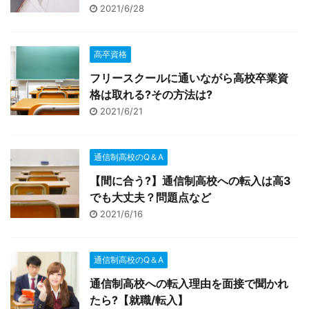
2021/6/28
高卒資格
フリースクールに通いながら高校卒業資
格は取れる?その方法は?
2021/6/21
通信制高校のQ＆A
【間に合う?】通信制高校への転入は高3
でも大丈夫？問題点など
2021/6/16
通信制高校のQ＆A
通信制高校への転入理由を面接で聞かれ
たら?【就職/転入】